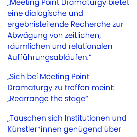
„Meeting Point Dramaturgy bietet
eine dialogische und
ergebnisteilende Recherche zur
Abw
ä
gung von zeitlichen,
r
ä
umlichen und relationalen
Auff
ü
hrungsabl
ä
ufen.“
„Sich bei Meeting Point
Dramaturgy zu treffen meint:
„
Rearrange the stage“
„Tauschen
sich Institutionen und
K
ü
nst
l
er*innen gen
ü
gend
ü
ber