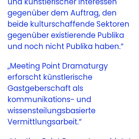
und k
ü
nstlerischer Interessen
gegen
ü
ber dem Auftrag, den
beide kulturschaffende Sektoren
gegen
ü
ber existierende Publika
und noch nicht Publika haben.“
„Meeting Point Dramaturgy
erforscht
k
ü
nstlerische
Gastgeberschaft als
kommunikations- und
wissen
s
teilungsbasierte
Vermittlungsarbeit.“