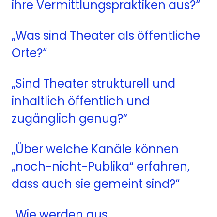
ihre Vermittlungspraktiken aus?“
„Was sind Theater als
ö
ffentliche
Orte?“
„Sind Theater strukturell und
inhaltlich
ö
ffentlich und
zug
ä
nglich genug?“
„Ü
ber welche Kan
ä
le k
ö
nnen
„
noch-nicht-Publika“ erfahren,
dass auch sie gemeint sind?“
„Wie werden aus