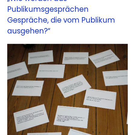
Publikumsgespr
ä
chen
Gespr
ä
che, die vom Publikum
ausgehen?“