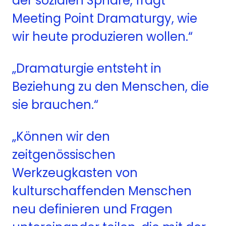
der sozialen Sph
ä
re, fragt
Meeting Point Dramaturgy, wie
wir heute produzieren wollen.“
„Dramaturgie entsteht in
Beziehung zu den Menschen, die
sie brauchen.“
„K
ö
nnen wir den
zeitgen
ö
ssischen
Werkzeugkasten von
kulturschaffenden Mens
chen
neu definieren und Fragen