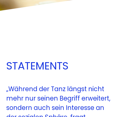
STATEMENTS
„W
ä
hrend der Tanz l
ä
ngst nicht
mehr nur seinen Begriff erweitert,
sonde
r
n
auch sein Interesse an