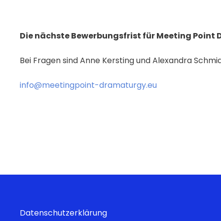
Die n
ä
chste Bewerbungsfrist f
ü
r Meeting Point
Bei Fragen sind Anne Kersting und Alexandra Schmidt
info@meetingpoint-dramaturgy.eu
Datenschutzerklärung